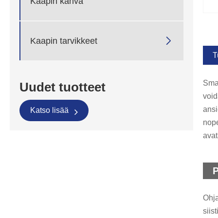
Kaapin kahva

Kaapin tarvikkeet
T
Smal
Uudet tuotteet
void
ansi
Katso lisää
nope
avat
P
Ohja
siis