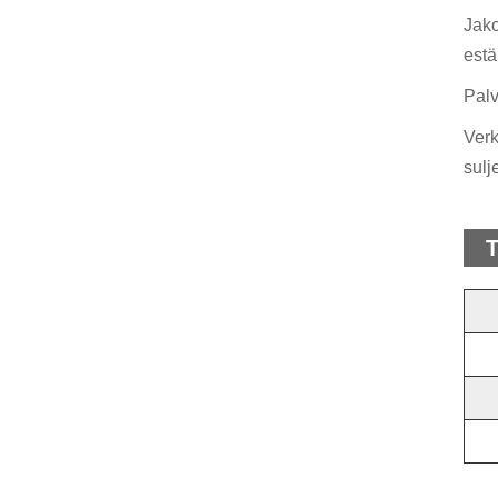
Jako
estä
Palv
Verk
sulje
T