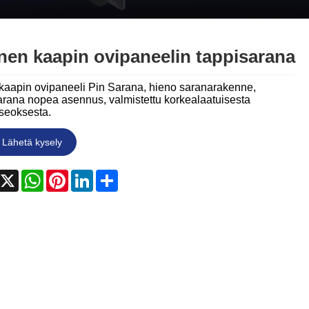
Nederlands
ภาษาไทย
nen kaapin ovipaneelin tappisarana
Polski
 kaapin ovipaneeli Pin Sarana, hieno saranarakenne,
한국어
sarana nopea asennus, valmistettu korkealaatuisesta
iseoksesta.
Svenska
Lähetä kysely
magyar
acebook
X
WhatsApp
Pinterest
LinkedIn
Share
Malay
বাংলা ভাষার
Dansk
Suomi