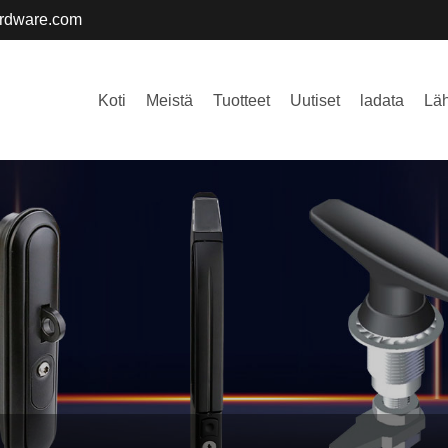
ardware.com
Koti
Meistä
Tuotteet
Uutiset
ladata
Läh