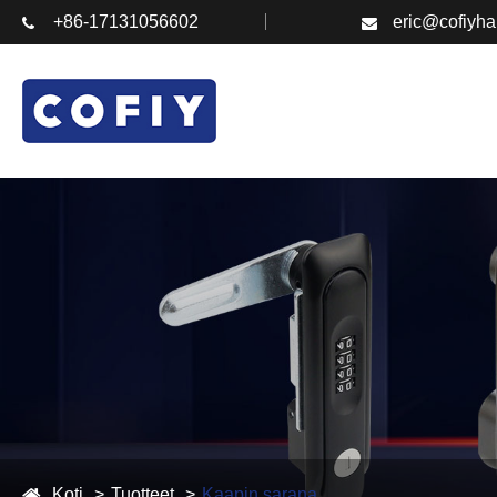
+86-17131056602
eric@cofiyh
Koti
Tuotteet
Kaapin sarana