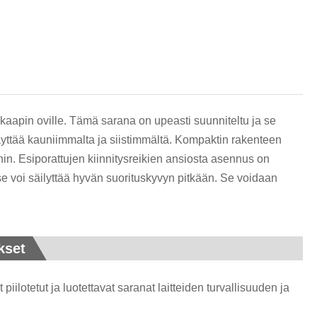
हिन्दी
 kaapin oville. Tämä sarana on upeasti suunniteltu ja se
 näyttää kauniimmalta ja siistimmältä. Kompaktin rakenteen
hin. Esiporattujen kiinnitysreikien ansiosta asennus on
e voi säilyttää hyvän suorituskyvyn pitkään. Se voidaan
kset
iilotetut ja luotettavat saranat laitteiden turvallisuuden ja