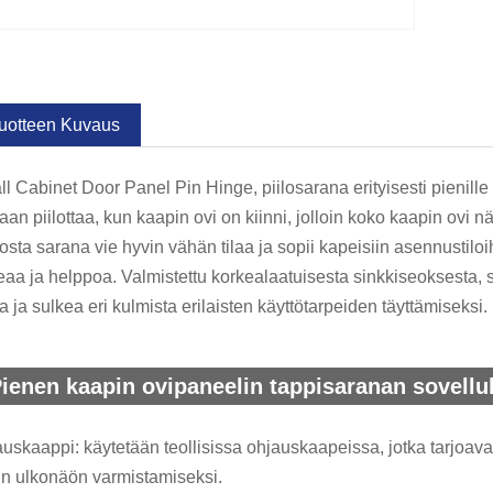
uotteen Kuvaus
l Cabinet Door Panel Pin Hinge, piilosarana erityisesti pienille
aan piilottaa, kun kaapin ovi on kiinni, jolloin koko kaapin ovi
osta sarana vie hyvin vähän tilaa ja sopii kapeisiin asennustiloi
aa ja helppoa. Valmistettu korkealaatuisesta sinkkiseoksesta, s
a ja sulkea eri kulmista erilaisten käyttötarpeiden täyttämiseksi.
ienen kaapin ovipaneelin tappisaranan sovellu
uskaappi: käytetään teollisissa ohjauskaapeissa, jotka tarjoavat p
tin ulkonäön varmistamiseksi.