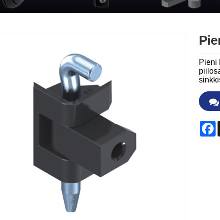
Pie
Pieni
piilo
sinkk
F