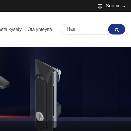
Suomi
English
etä kysely
Ota yhteyttä
Español
Português
русский
Français
日本語
Deutsch
tiếng Việt
Italiano