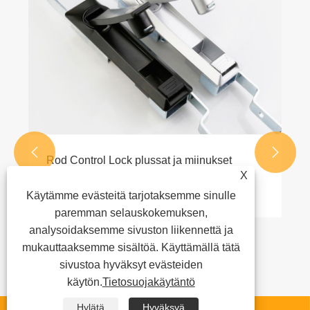


Rod Control Lock plussat ja miinukset
X
Katso lisää >>
Käytämme evästeitä tarjotaksemme sinulle
paremman selauskokemuksen,
analysoidaksemme sivuston liikennettä ja
mukauttaaksemme sisältöä. Käyttämällä tätä
sivustoa hyväksyt evästeiden
käytön.
Tietosuojakäytäntö
Hylätä
Hyväksyä