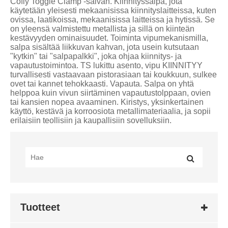
Cofiy Toggle Clamp -salvan. Kiinnityssalpa, jota
käytetään yleisesti mekaanisissa kiinnityslaitteissa, kuten
ovissa, laatikoissa, mekaanisissa laitteissa ja hytissä. Se
on yleensä valmistettu metallista ja sillä on kiinteän
kestävyyden ominaisuudet. Toiminta vipumekanismilla,
salpa sisältää liikkuvan kahvan, jota usein kutsutaan
"kytkin" tai "salpapalkki", joka ohjaa kiinnitys- ja
vapautustoimintoa. TS lukittu asento, vipu KIINNITYY
turvallisesti vastaavaan pistorasiaan tai koukkuun, sulkee
ovet tai kannet tehokkaasti. Vapauta. Salpa on yhtä
helppoa kuin vivun siirtäminen vapautustolppaan, ovien
tai kansien nopea avaaminen. Kiristys, yksinkertainen
käyttö, kestävä ja korroosiota metallimateriaalia, ja sopii
erilaisiin teollisiin ja kaupallisiin sovelluksiin.
Tuotteet