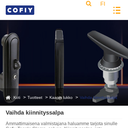
FI
Koti
Tuotteet
Kaapin lukko
Vaihda kiinnityssalpa
Vaihda kiinnityssalpa
Ammattimaisena valmistajana haluamme tarjota sinulle