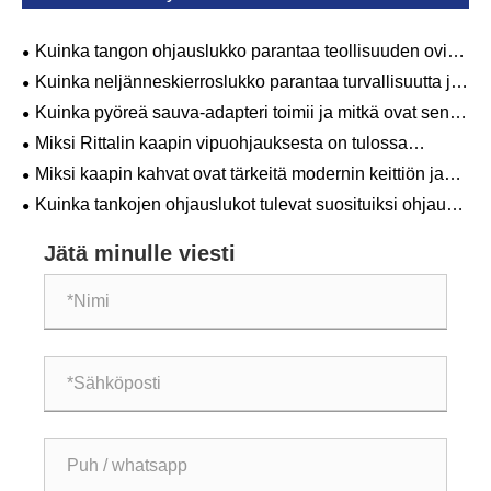
Kuinka tangon ohjauslukko parantaa teollisuuden ovien
turvallisuutta ja tehokkuutta?
Kuinka neljänneskierroslukko parantaa turvallisuutta ja
tehokkuutta?
Kuinka pyöreä sauva-adapteri toimii ja mitkä ovat sen
tärkeimmät sovellukset?
Miksi Rittalin kaapin vipuohjauksesta on tulossa
teollisuuskoteloiden ensisijainen valinta?
Miksi kaapin kahvat ovat tärkeitä modernin keittiön ja
huonekalujen suunnittelussa?
Kuinka tankojen ohjauslukot tulevat suosituiksi ohjaus-
ja suojausskenaarioissa niiden ydinetujen kanssa?
Jätä minulle viesti