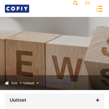
FI
Koti
Uutiset
Teollisuuden uutisia
Uutiset