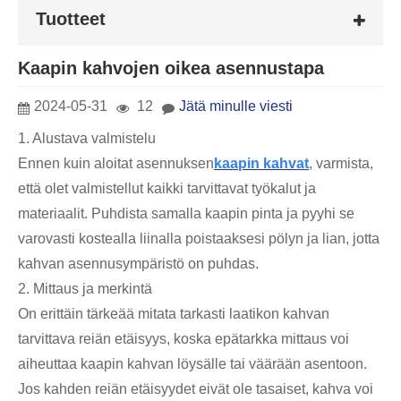
Tuotteet
Kaapin kahvojen oikea asennustapa
2024-05-31
12
Jätä minulle viesti
1. Alustava valmistelu
Ennen kuin aloitat asennuksen
kaapin kahvat
, varmista,
että olet valmistellut kaikki tarvittavat työkalut ja
materiaalit. Puhdista samalla kaapin pinta ja pyyhi se
varovasti kostealla liinalla poistaaksesi pölyn ja lian, jotta
kahvan asennusympäristö on puhdas.
2. Mittaus ja merkintä
On erittäin tärkeää mitata tarkasti laatikon kahvan
tarvittava reiän etäisyys, koska epätarkka mittaus voi
aiheuttaa kaapin kahvan löysälle tai väärään asentoon.
Jos kahden reiän etäisyydet eivät ole tasaiset, kahva voi