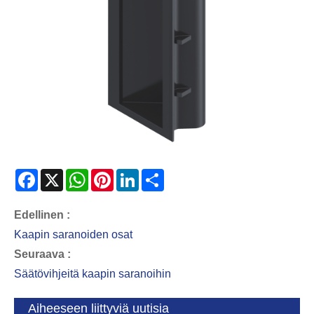
Facebook
X
WhatsApp
Pinterest
LinkedIn
Share
Edellinen :
Kaapin saranoiden osat
Seuraava :
Säätövihjeitä kaapin saranoihin
Aiheeseen liittyviä uutisia