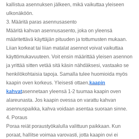
kallistua asennuksen jälkeen, mikä vaikuttaa yleiseen
ulkonäköön.
3. Määritä paras asennusasento
Määritä kahvan asennusasento, joka on yleensä
määritettävä käyttäjän pituuden ja tottumusten mukaan.
Liian korkeat tai liian matalat asennot voivat vaikuttaa
käyttömukavuuteen. Voit ensin määrittää yleisen asennon
ja yrittää sitten vetää sitä käsin nähdäksesi, vastaako se
henkilökohtaisia ​​tapoja. Samalla tulee huomioida myös
kaapin oven korkeus. Yleisesti ottaen,
kaapin
kahvat
asennetaan yleensä 1-2 tuumaa kaapin oven
alareunasta. Jos kaapin ovessa on varattu kahvan
asennuspaikka, kahva voidaan asentaa suoraan sinne.
4. Poraus
Poraa reiät poraustyökalulla valittuun paikkaan. Kun
poraat, hallitse voimaa varovasti, jotta kaapin ovi ei