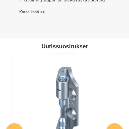
Katso lisää >>
Uutissuositukset
Kuinka tangon ohjauslukko parantaa
teollisuuden ovien turvallisuutta ja
tehokkuutta?
Katso lisää >>