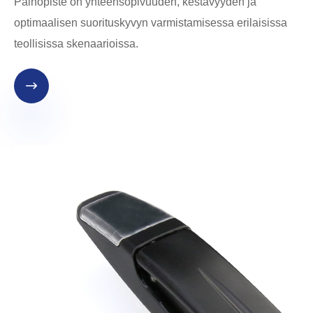
Painopiste on yhteensopivuuden, kestävyyden ja
optimaalisen suorituskyvyn varmistamisessa erilaisissa
teollisissa skenaarioissa.
