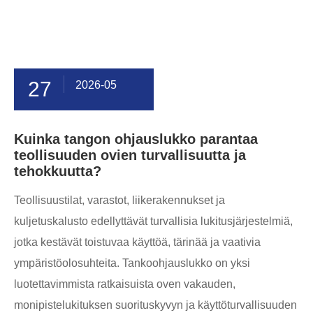
27
2026-05
Kuinka tangon ohjauslukko parantaa
teollisuuden ovien turvallisuutta ja
tehokkuutta?
Teollisuustilat, varastot, liikerakennukset ja
kuljetuskalusto edellyttävät turvallisia lukitusjärjestelmiä,
jotka kestävät toistuvaa käyttöä, tärinää ja vaativia
ympäristöolosuhteita. Tankoohjauslukko on yksi
luotettavimmista ratkaisuista oven vakauden,
monipistelukituksen suorituskyvyn ja käyttöturvallisuuden