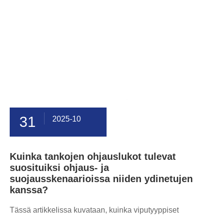
31
2025-10
Kuinka tankojen ohjauslukot tulevat
suosituiksi ohjaus- ja
suojausskenaarioissa niiden ydinetujen
kanssa?
Tässä artikkelissa kuvataan, kuinka viputyyppiset