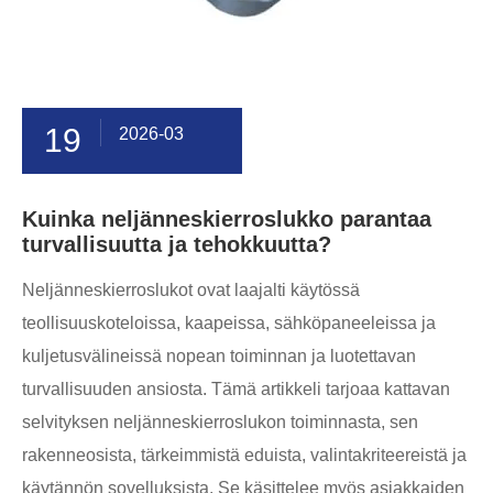
19
2026-03
Kuinka neljänneskierroslukko parantaa
turvallisuutta ja tehokkuutta?
Neljänneskierroslukot ovat laajalti käytössä
teollisuuskoteloissa, kaapeissa, sähköpaneeleissa ja
kuljetusvälineissä nopean toiminnan ja luotettavan
turvallisuuden ansiosta. Tämä artikkeli tarjoaa kattavan
selvityksen neljänneskierroslukon toiminnasta, sen
rakenneosista, tärkeimmistä eduista, valintakriteereistä ja
käytännön sovelluksista. Se käsittelee myös asiakkaiden