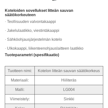
Koteloiden sovellukset litteän sauvan
säätökorkeuteen
· Teollisuuden valvontakaappi
· Jakelulaatikko, viestintäkaappi
· Sähköohjausjärjestelmän kotelo
· Ulkokaappi, liikenteenohjauslaitteen laatikko
Tuoteparametri (spesifikaatio)
Tuotteen nimi:
Kotelon litteän sauvan säätökorkeus
Materiaali:
Hiiliteräs
Malli:
LG004
Viimeistely:
Sinkki