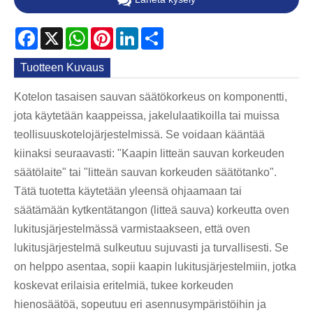
Facebook
X
WhatsApp
Pinterest
LinkedIn
Share
Tuotteen Kuvaus
Kotelon tasaisen sauvan säätökorkeus on komponentti,
jota käytetään kaappeissa, jakelulaatikoilla tai muissa
teollisuuskotelojärjestelmissä. Se voidaan kääntää
kiinaksi seuraavasti: "Kaapin litteän sauvan korkeuden
säätölaite" tai "litteän sauvan korkeuden säätötanko".
Tätä tuotetta käytetään yleensä ohjaamaan tai
säätämään kytkentätangon (litteä sauva) korkeutta oven
lukitusjärjestelmässä varmistaakseen, että oven
lukitusjärjestelmä sulkeutuu sujuvasti ja turvallisesti. Se
on helppo asentaa, sopii kaapin lukitusjärjestelmiin, jotka
koskevat erilaisia ​​eritelmiä, tukee korkeuden
hienosäätöä, sopeutuu eri asennusympäristöihin ja