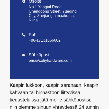
Osoite

No.1 Yongtai Road,
Chengdong Street, Yueqing
City, Zhejiangin maakunta,
Kiina
Puh

+86-17131056602
Sähköposti

eric@cofiyhardware.com
Kaapin lukkoon, kaapin saranaan, kaapin
kahvaan tai hinnastoon liittyvissä
tiedusteluissa jätä meille sähköpostisi,
niin olemme sinuun yhteydessä 24 tunnin