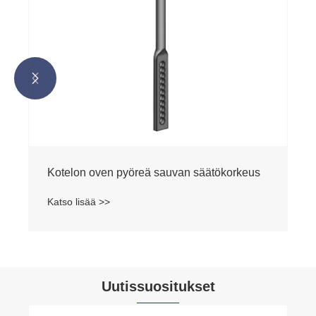


Kotelon pyöreä s
Katso lisää >>
Uutissuositukset