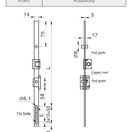
Koko:
Räätälöity