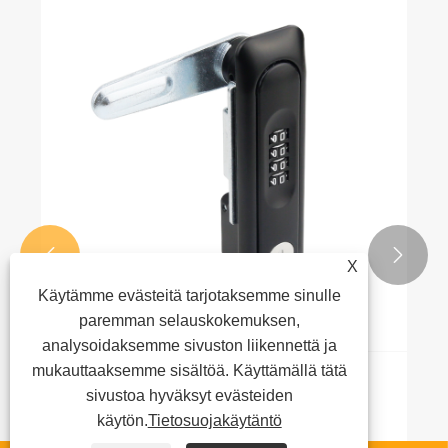
Kuinka tankojen ohjauslukot tulevat
suosituiksi ohjaus- ja suojausskenaarioissa
niiden ydinetujen kanssa?
Katso lisää >>


X
Käytämme evästeitä tarjotaksemme sinulle
paremman selauskokemuksen,
analysoidaksemme sivuston liikennettä ja
mukauttaaksemme sisältöä. Käyttämällä tätä
sivustoa hyväksyt evästeiden
käytön.
Tietosuojakäytäntö