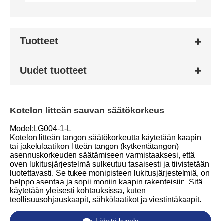
Tuotteet
Uudet tuotteet
Kotelon litteän sauvan säätökorkeus
Model:LG004-1-L
Kotelon litteän tangon säätökorkeutta käytetään kaapin
tai jakelulaatikon litteän tangon (kytkentätangon)
asennuskorkeuden säätämiseen varmistaaksesi, että
oven lukitusjärjestelmä sulkeutuu tasaisesti ja tiivistetään
luotettavasti. Se tukee monipisteen lukitusjärjestelmiä, on
helppo asentaa ja sopii moniin kaapin rakenteisiin. Sitä
käytetään yleisesti kohtauksissa, kuten
teollisuusohjauskaapit, sähkölaatikot ja viestintäkaapit.
Lähetä kysely