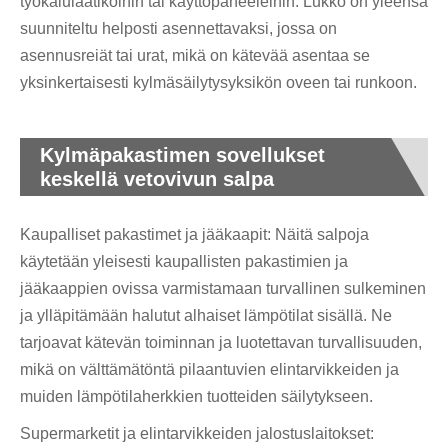
työkalulaatikoihin tai käyttöpaneeleihin. Lukko on yleensä
suunniteltu helposti asennettavaksi, jossa on
asennusreiät tai urat, mikä on kätevää asentaa se
yksinkertaisesti kylmäsäilytysyksikön oveen tai runkoon.
Kylmäpakastimen sovellukset
keskellä vetovivun salpa
Kaupalliset pakastimet ja jääkaapit: Näitä salpoja
käytetään yleisesti kaupallisten pakastimien ja
jääkaappien ovissa varmistamaan turvallinen sulkeminen
ja ylläpitämään halutut alhaiset lämpötilat sisällä. Ne
tarjoavat kätevän toiminnan ja luotettavan turvallisuuden,
mikä on välttämätöntä pilaantuvien elintarvikkeiden ja
muiden lämpötilaherkkien tuotteiden säilytykseen.
Supermarketit ja elintarvikkeiden jalostuslaitokset: