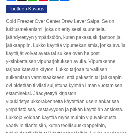
Tuotteen Kuvaus
Cold Freezer Over Center Draw Lever Salpa, Se on
lukitusmekanismi, joka on erityisesti suunniteltu
jäähdytettyyn ympäristöön, kuten pakastuskirjastoon ja
jääkaappiin. Lukko käyttää vipumekanismia, jonka avulla
käyttäjät voivat avata tai sulkea oven helposti
yksinkertaisen vipuharjoituksen avulla. Vipurakenne
tarjoaa kätevän käytön. Lukko tarjoaa turvallisen
sulkemisen varmistaakseen, että pakastin tai jääkaapin
ovi pidetään tiiviisti suljettuna kylmän ilman vuotamisen
estämiseksi. Jäädytettyä kirjaston
vipukiristyslukkorakennetta käytetään usein ankarissa
ympäristöissä, kestävyyden ja pitkän käyttöiän ansiosta.
Lukkoja voidaan käyttää myös muihin vipuvaikutusta
vaativiin tilanteisiin, kuten teollisuuskaappeihin,