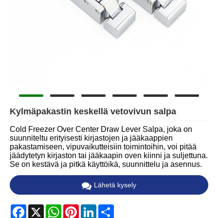
Kylmäpakastin keskellä vetovivun salpa
Cold Freezer Over Center Draw Lever Salpa, joka on
suunniteltu erityisesti kirjastojen ja jääkaappien
pakastamiseen, vipuvaikutteisiin toimintoihin, voi pitää
jäädytetyn kirjaston tai jääkaapin oven kiinni ja suljettuna.
Se on kestävä ja pitkä käyttöikä, suunnittelu ja asennus.
Lähetä kysely
Facebook
X
WhatsApp
Pinterest
LinkedIn
Share