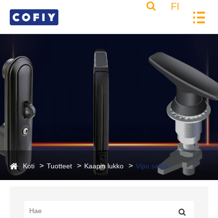
FI
Koti
Tuotteet
Kaapin lukko
Vipu salpa