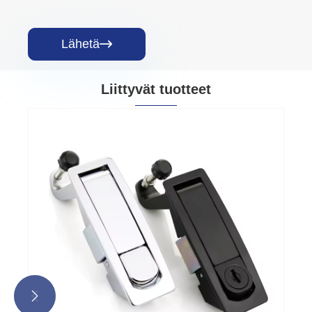
Lähetä

Liittyvät tuotteet

