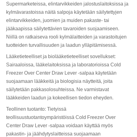
Supermarketeissa, elintarvikkeiden jalostuslaitoksissa ja
kylmävarastoissa näitä salpoja käytetään säilytettyjen
elintarvikkeiden, juomien ja muiden pakaste- tai
jääkaapissa säilytettävien tavaroiden suojaamiseen.
Niillä on ratkaiseva rooli kylmälaitteiden ja varastoitujen
tuotteiden turvallisuuden ja laadun ylläpitämisessä.
Lääketieteelliset ja biolääketieteelliset sovellukset:
Sairaaloissa, lääkelaitoksissa ja laboratorioissa Cold
Freezer Over Center Draw Lever -salpaa käytetään
suojaamaan lääkkeitä ja biologisia näytteitä, joita
säilytetään pakkasolosuhteissa. Ne varmistavat
lääkkeiden laadun ja kokeellisen tiedon eheyden.
Teollinen tuotanto: Tietyissä
teollisuustuotantoympäristöissä Cold Freezer Over
Center Draw Lever -salpaa voidaan käyttää myös
pakastin- ja jäähdytyslaitteissa suojaamaan