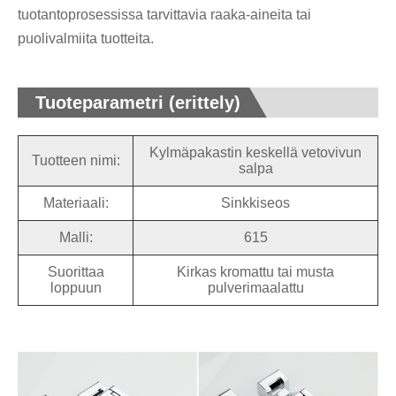
tuotantoprosessissa tarvittavia raaka-aineita tai
puolivalmiita tuotteita.
Tuoteparametri (erittely)
Kylmäpakastin keskellä vetovivun
Tuotteen nimi:
salpa
Materiaali:
Sinkkiseos
Malli:
615
Suorittaa
Kirkas kromattu tai musta
loppuun
pulverimaalattu