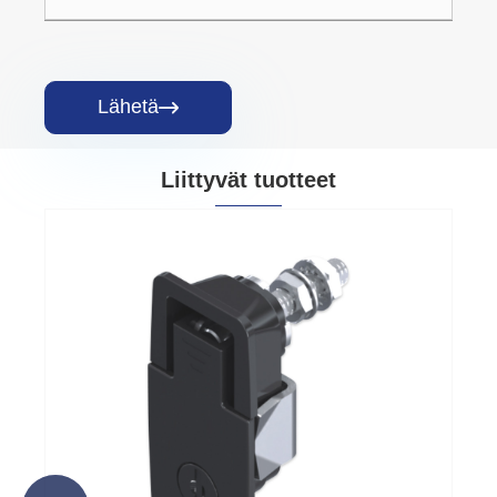
Lähetä

Liittyvät tuotteet