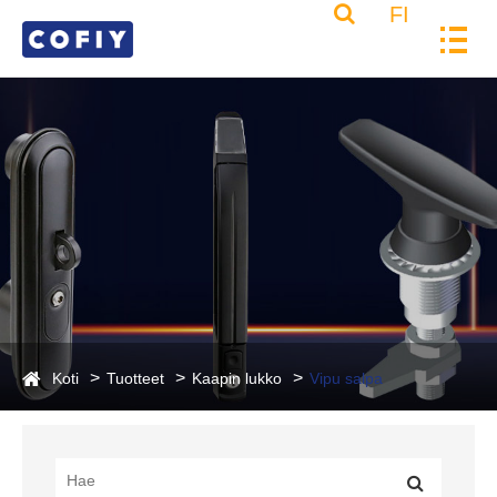
FI
Koti
Tuotteet
Kaapin lukko
Vipu salpa