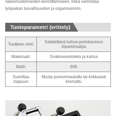
rakennustelineiden kiinnittämiseen, mikä varmistaa
työpaikan turvallisuuden ja organisoinnin.
Tuoteparametri (erittely)
Säädettävä kahva puristusvivun
Tuotteen nimi:
liipaisinsalpa
Materiaali:
Sinkkiseoskotelo ja kahva
Malli:
606
Suorittaa
Musta pulverimaalattu tai kirkkaasti
loppuun
kromattu