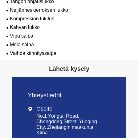
Tangon ohjauslukko
Neljänneskierroksen lukko
Kompression lukitus
Kahvan lukko
Vipu salpa
Mela salpa
Vaihda kiinnityssalpa
Lähetä kysely
Yhteystiedot
Osoite

No.1 Yongtai Road,
Chengdong Street, Yueqing
City, Zhejiangin maakunta,
Kiina