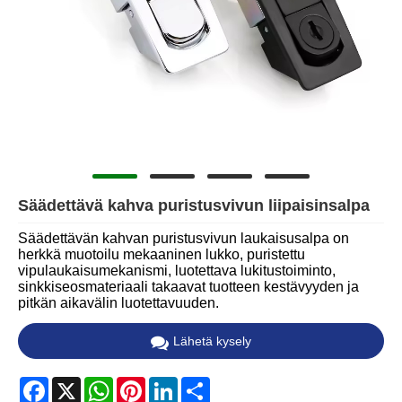
Säädettävä kahva puristusvivun liipaisinsalpa
Säädettävän kahvan puristusvivun laukaisusalpa on
herkkä muotoilu mekaaninen lukko, puristettu
vipulaukaisumekanismi, luotettava lukitustoiminto,
sinkkiseosmateriaali takaavat tuotteen kestävyyden ja
pitkän aikavälin luotettavuuden.
Lähetä kysely
Facebook
X
WhatsApp
Pinterest
LinkedIn
Share