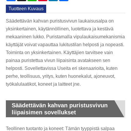
Tuotteen Kuvaus
Säädettävän kahvan puristusvivun laukaisusalpa on
yksinkertainen, käytännöllinen, luotettava ja kestävä
mekaaninen lukko. Puristamalla vipulaukaisumekanismia
käyttäjät voivat vapauttaa lukitustilan helposti ja nopeasti.
Toiminta on yksinkertainen. Käyttäjien tarvitsee vain
painaa puristettua vivun liipaisinta avatakseen sen
helposti. Sovellettavissa Useita eri skenaarioita, kuten
perhe, teollisuus, yritys, kuten huonekalut, ajoneuvot,
työkalulaatikot, koneet ja laitteet jne.
Säädettävän kahvan puristusvivun
liipaisimen sovellukset
Teollinen tuotanto ja koneet: Tämän tyyppistä salpaa