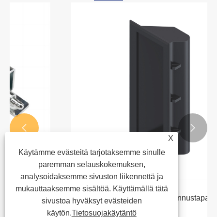


X
Käytämme evästeitä tarjotaksemme sinulle
paremman selauskokemuksen,
analysoidaksemme sivuston liikennettä ja
mukauttaaksemme sisältöä. Käyttämällä tätä
Kaapin kahvojen oikea asennustapa
sivustoa hyväksyt evästeiden
käytön.
Tietosuojakäytäntö