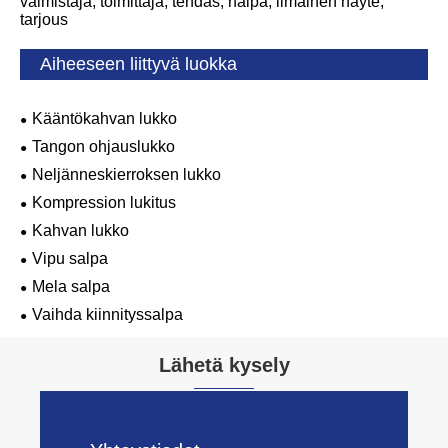
valmistaja, toimittaja, tehdas, halpa, ilmainen näyte,
tarjous
Aiheeseen liittyvä luokka
Kääntökahvan lukko
Tangon ohjauslukko
Neljänneskierroksen lukko
Kompression lukitus
Kahvan lukko
Vipu salpa
Mela salpa
Vaihda kiinnityssalpa
Lähetä kysely