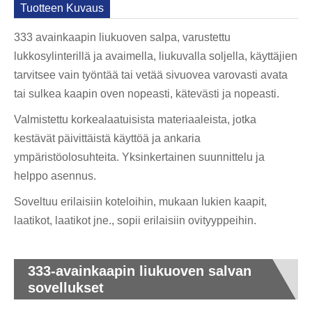
Tuotteen Kuvaus
333 avainkaapin liukuoven salpa, varustettu
lukkosylinterillä ja avaimella, liukuvalla soljella, käyttäjien
tarvitsee vain työntää tai vetää sivuovea varovasti avata
tai sulkea kaapin oven nopeasti, kätevästi ja nopeasti.
Valmistettu korkealaatuisista materiaaleista, jotka
kestävät päivittäistä käyttöä ja ankaria
ympäristöolosuhteita. Yksinkertainen suunnittelu ja
helppo asennus.
Soveltuu erilaisiin koteloihin, mukaan lukien kaapit,
laatikot, laatikot jne., sopii erilaisiin ovityyppeihin.
333-avainkaapin liukuoven salvan
sovellukset