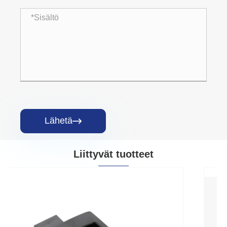
Lähetä

Liittyvät tuotteet
Asenna nopeasti kotelon liukuvipu
Katso lisää >>