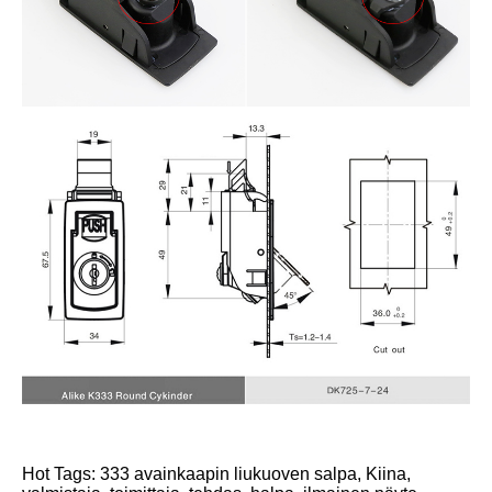
Hot Tags: 333 avainkaapin liukuoven salpa, Kiina,