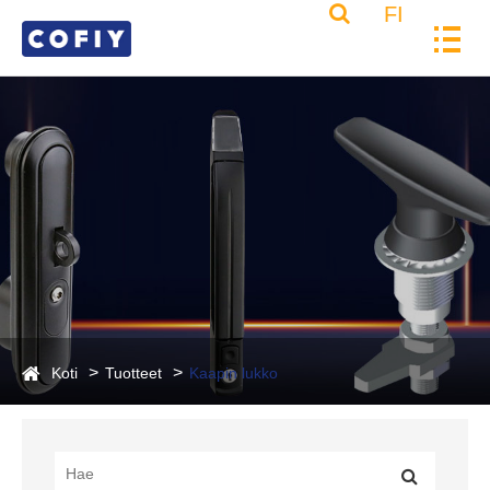
FI
Koti
Tuotteet
Kaapin lukko