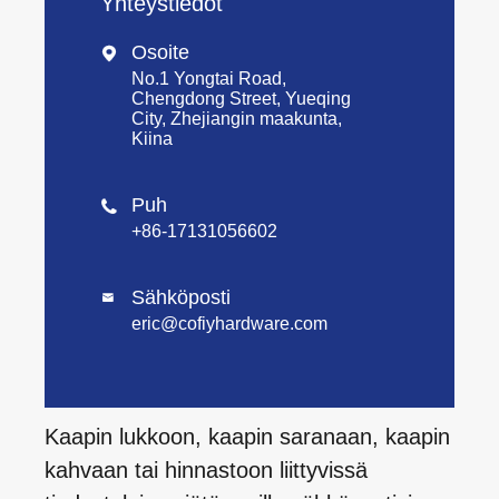
Yhteystiedot
Osoite

No.1 Yongtai Road,
Chengdong Street, Yueqing
City, Zhejiangin maakunta,
Kiina
Puh

+86-17131056602
Sähköposti

eric@cofiyhardware.com
Kaapin lukkoon, kaapin saranaan, kaapin
kahvaan tai hinnastoon liittyvissä