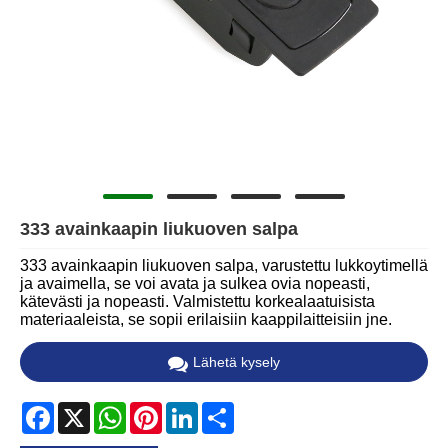
333 avainkaapin liukuoven salpa
333 avainkaapin liukuoven salpa, varustettu lukkoytimellä
ja avaimella, se voi avata ja sulkea ovia nopeasti,
kätevästi ja nopeasti. Valmistettu korkealaatuisista
materiaaleista, se sopii erilaisiin kaappilaitteisiin jne.
Lähetä kysely
Facebook
X
WhatsApp
Pinterest
LinkedIn
Share