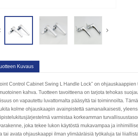
uotteen Kuvaus
oint Control Cabinet Swing L Handle Lock" on ohjauskaappien 
muotoinen kahva. Tuotteen tavoitteena on tarjota tehokas suojau
suus on vapautettu luvattomalta pääsyltä tai toiminnoilta. Täm
lukita kolme ohjauskaapin avainpistettä samanaikaisesti, yleen
pistelukitusjärjestelmä varmistaa korkeamman turvallisuustas
arakenne, joka tekee lukon käytöstä mukavampaa ja inhimillise
ta tai avata ohjauskaappi ilman ylimääräisiä työkaluja tai liiallist