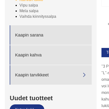
Vipu salpa
Mela salpa
Vaihda kiinnityssalpa
Kaapin sarana
T
Kaapin kahva
"3 P
"L"-

Kaapin tarvikkeet
omai
voi 
moni
Uudet tuotteet
kahv
luki