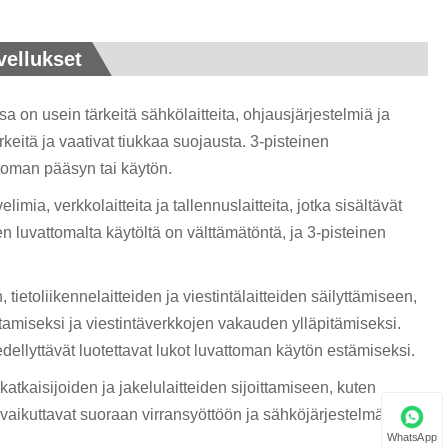
vellukset
a on usein tärkeitä sähkölaitteita, ohjausjärjestelmiä ja
rkeitä ja vaativat tiukkaa suojausta. 3-pisteinen
ttoman pääsyn tai käytön.
ia, verkkolaitteita ja tallennuslaitteita, jotka sisältävät
nen luvattomalta käytöltä on välttämätöntä, ja 3-pisteinen
, tietoliikennelaitteiden ja viestintälaitteiden säilyttämiseen,
stamiseksi ja viestintäverkkojen vakauden ylläpitämiseksi.
 edellyttävät luotettavat lukot luvattoman käytön estämiseksi.
tkaisijoiden ja jakelulaitteiden sijoittamiseen, kuten
 vaikuttavat suoraan virransyöttöön ja sähköjärjestelmän
WhatsApp