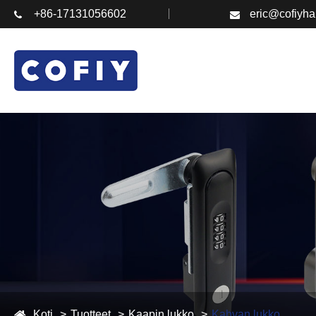
+86-17131056602
eric@cofiyh
Koti
Tuotteet
Kaapin lukko
Kahvan lukko