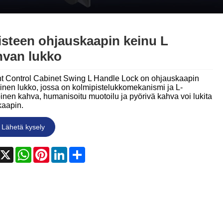
Nederlands
ภาษาไทย
isteen ohjauskaapin keinu L
Polski
van lukko
한국어
nt Control Cabinet Swing L Handle Lock on ohjauskaapin
linen lukko, jossa on kolmipistelukkomekanismi ja L-
Svenska
nen kahva, humanisoitu muotoilu ja pyörivä kahva voi lukita
kaapin.
magyar
Lähetä kysely
Malay
acebook
X
WhatsApp
Pinterest
LinkedIn
Share
বাংলা ভাষার
Dansk
Suomi