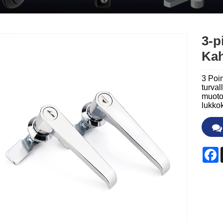
3-p
Kah
3 Poi
turval
muotoi
lukko
F