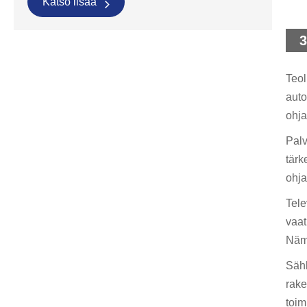
Katso lisää
3
Teol
auto
ohja
Palv
tärk
ohja
Tele
vaat
Nämä
Sähk
rake
toim