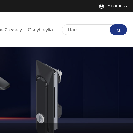
Suomi
English
etä kysely
Ota yhteyttä
Español
Português
русский
Français
日本語
Deutsch
tiếng Việt
Italiano