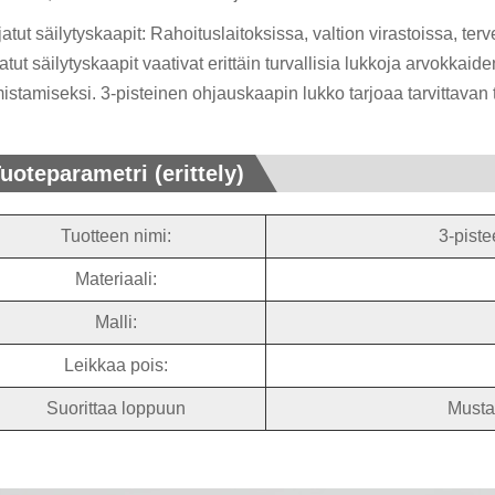
atut säilytyskaapit: Rahoituslaitoksissa, valtion virastoissa, te
atut säilytyskaapit vaativat erittäin turvallisia lukkoja arvokkaid
istamiseksi. 3-pisteinen ohjauskaapin lukko tarjoaa tarvittavan 
uoteparametri (erittely)
Tuotteen nimi:
3-pist
Materiaali:
Malli:
Leikkaa pois:
Suorittaa loppuun
Musta 