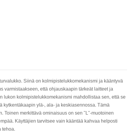
हिन्दी
turvalukko. Siinä on kolmipistelukkomekanismi ja kääntyvä
s varmistaakseen, että ohjauskaapin tärkeät laitteet ja
än lukon kolmipistelukkomekanismi mahdollistaa sen, että se
sä kytkentäkaapin ylä-, ala- ja keskiasennossa. Tämä
on. Toinen merkittävä ominaisuus on sen "L"-muotoinen
mpää. Käyttäjien tarvitsee vain kääntää kahvaa helposti
a tehoa.