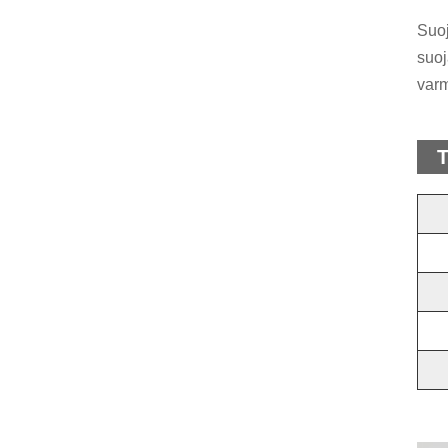
Suoj
suoj
varm
T