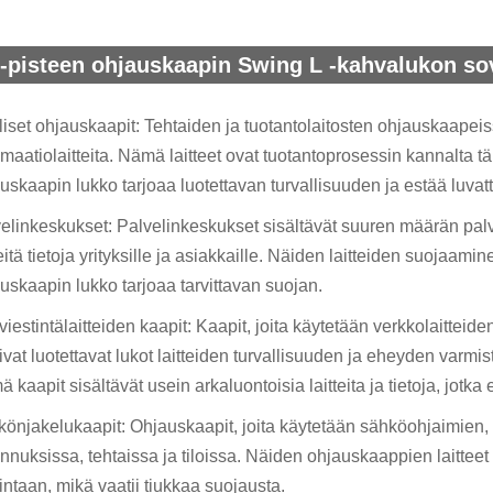
-pisteen ohjauskaapin Swing L -kahvalukon so
liset ohjauskaapit: Tehtaiden ja tuotantolaitosten ohjauskaapeiss
maatiolaitteita. Nämä laitteet ovat tuotantoprosessin kannalta tä
uskaapin lukko tarjoaa luotettavan turvallisuuden ja estää luva
elinkeskukset: Palvelinkeskukset sisältävät suuren määrän palvelim
eitä tietoja yrityksille ja asiakkaille. Näiden laitteiden suojaami
uskaapin lukko tarjoaa tarvittavan suojan.
viestintälaitteiden kaapit: Kaapit, joita käytetään verkkolaitteiden
ivat luotettavat lukot laitteiden turvallisuuden ja eheyden varmi
 kaapit sisältävät usein arkaluontoisia laitteita ja tietoja, jotka
önjakelukaapit: Ohjauskaapit, joita käytetään sähköohjaimien, ka
nnuksissa, tehtaissa ja tiloissa. Näiden ohjauskaappien laitteet
intaan, mikä vaatii tiukkaa suojausta.