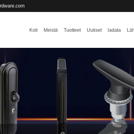
ardware.com
Koti
Meistä
Tuotteet
Uutiset
ladata
Läh