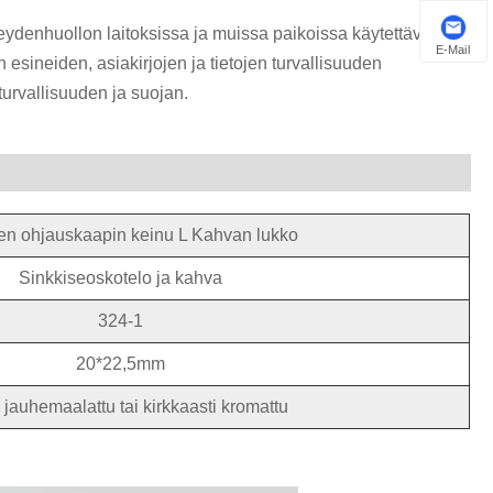
rveydenhuollon laitoksissa ja muissa paikoissa käytettävät
E-Mail
en esineiden, asiakirjojen ja tietojen turvallisuuden
turvallisuuden ja suojan.
een ohjauskaapin keinu L Kahvan lukko
Sinkkiseoskotelo ja kahva
324-1
20*22,5mm
jauhemaalattu tai kirkkaasti kromattu