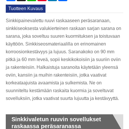
Tuotteen Kuvaus
Sinkkipainevalettu ruuvi raskaaseen peräsaranaan,
sinkkiseoksesta valukierteinen raskaan sarjan sarana on
sarana, joka soveltuu suuren kuormituksen ja toistuvaan
käyttöön. Sinkkiseosmateriaalilla on erinomainen
korroosionkestävyys ja lujuus. Saranakoko on 90 mm
pitkä ja 60 mm leveä, sopii keskikokoisiin ja suuriin oviin
ja rakenteisiin. Halkaistuja saranoita käytetään yleensä
oviin, kansiin ja muihin rakenteisiin, jotka vaativat
korkeataajuista avaamista ja sulkemista. Ne on
suunniteltu kestämään raskaita kuormia ja soveltuvat
sovelluksiin, jotka vaativat suurta lujuutta ja kestävyyttä.
Sinkkivaletun ruuvin sovellukset
raskaassa peräsaranassa