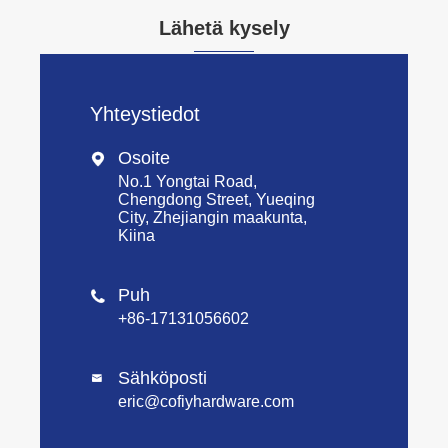
Lähetä kysely
Yhteystiedot
Osoite

No.1 Yongtai Road,
Chengdong Street, Yueqing
City, Zhejiangin maakunta,
Kiina
Puh

+86-17131056602
Sähköposti

eric@cofiyhardware.com