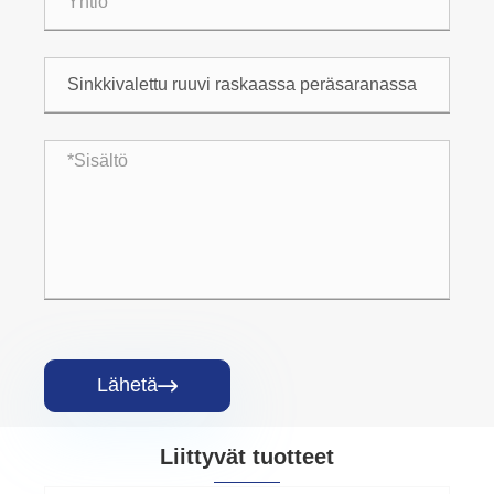
Lähetä

Liittyvät tuotteet