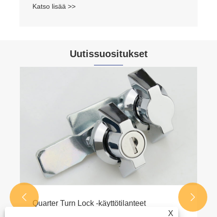
Katso lisää >>
Uutissuositukset


Quarter Turn Lock -käyttötilanteet
X