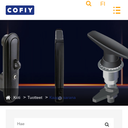
FI
Koti
Tuotteet
Kaapin sarana