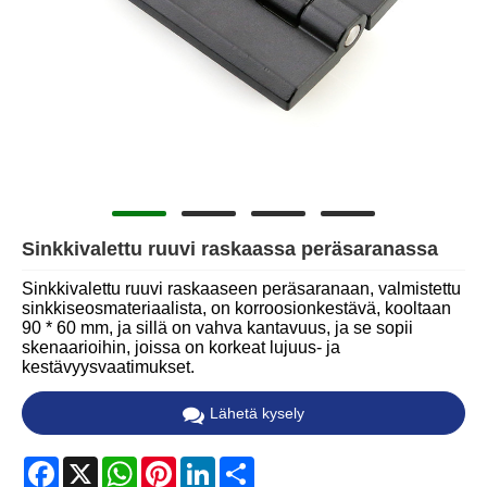
Sinkkivalettu ruuvi raskaassa peräsaranassa
Sinkkivalettu ruuvi raskaaseen peräsaranaan, valmistettu
sinkkiseosmateriaalista, on korroosionkestävä, kooltaan
90 * 60 mm, ja sillä on vahva kantavuus, ja se sopii
skenaarioihin, joissa on korkeat lujuus- ja
kestävyysvaatimukset.
Lähetä kysely
Facebook
X
WhatsApp
Pinterest
LinkedIn
Share