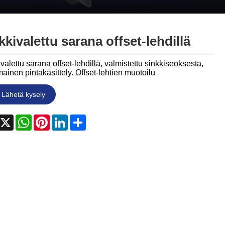
Nederlands
ภาษาไทย
kkivalettu sarana offset-lehdillä
Polski
valettu sarana offset-lehdillä, valmistettu sinkkiseoksesta,
한국어
ainen pintakäsittely. Offset-lehtien muotoilu
Svenska
Lähetä kysely
magyar
acebook
X
WhatsApp
Pinterest
LinkedIn
Share
Malay
বাংলা ভাষার
Dansk
Suomi