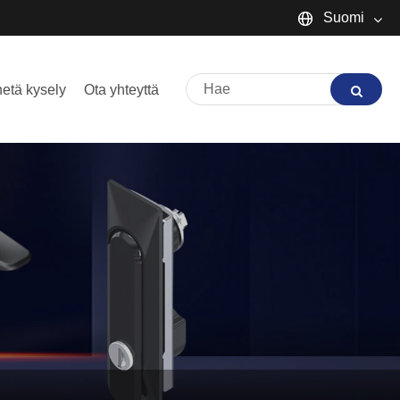
Suomi
English
etä kysely
Ota yhteyttä
Español
Português
русский
Français
日本語
Deutsch
tiếng Việt
Italiano