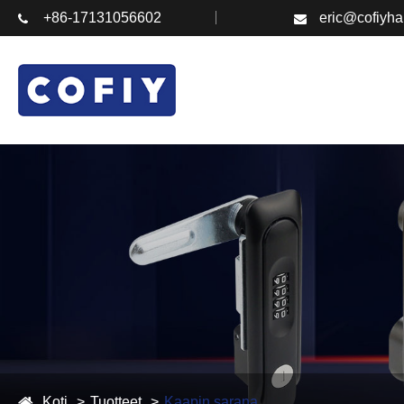
+86-17131056602
eric@cofiyh
Koti
Tuotteet
Kaapin sarana