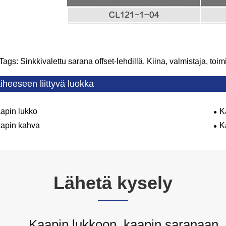
Tags: Sinkkivalettu sarana offset-lehdillä, Kiina, valmistaja, toim
iheeseen liittyvä luokka
apin lukko
K
apin kahva
K
Lähetä kysely
Kaapin lukkoon, kaapin saranaan, 