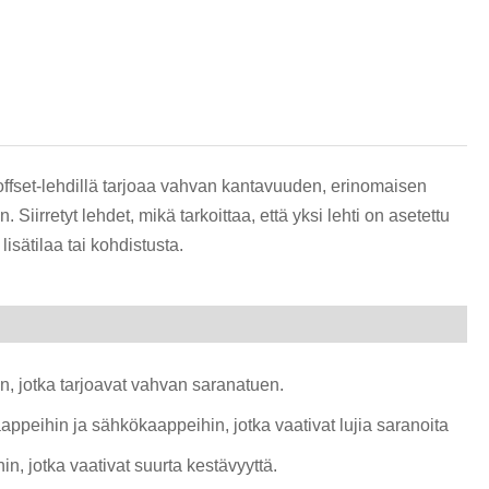
हिन्दी
offset-lehdillä tarjoaa vahvan kantavuuden, erinomaisen
iirretyt lehdet, mikä tarkoittaa, että yksi lehti on asetettu
lisätilaa tai kohdistusta.
iin, jotka tarjoavat vahvan saranatuen.
aappeihin ja sähkökaappeihin, jotka vaativat lujia saranoita
in, jotka vaativat suurta kestävyyttä.