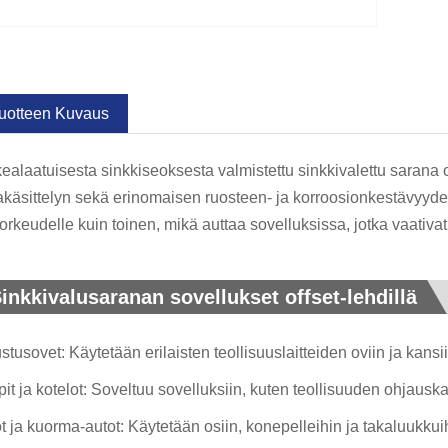
uotteen Kuvaus
ealaatuisesta sinkkiseoksesta valmistettu sinkkivalettu sarana 
akäsittelyn sekä erinomaisen ruosteen- ja korroosionkestävyyden. S
korkeudelle kuin toinen, mikä auttaa sovelluksissa, jotka vaativat 
inkkivalusaranan sovellukset offset-lehdillä
stusovet: Käytetään erilaisten teollisuuslaitteiden oviin ja kans
it ja kotelot: Soveltuu sovelluksiin, kuten teollisuuden ohjausk
t ja kuorma-autot: Käytetään osiin, konepelleihin ja takaluukkuih