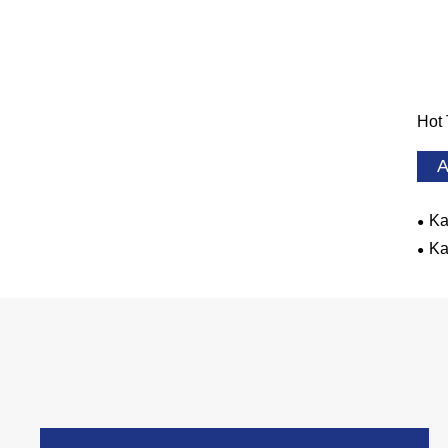
Hot 
A
Ka
Ka