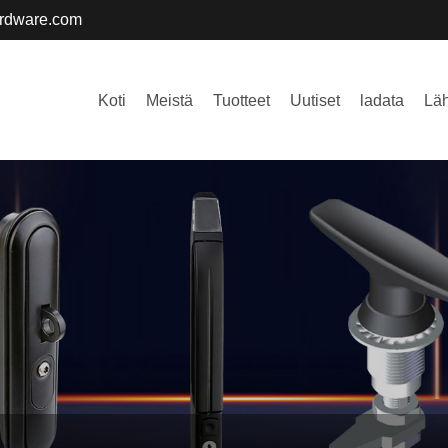
ardware.com
Koti
Meistä
Tuotteet
Uutiset
ladata
Läh