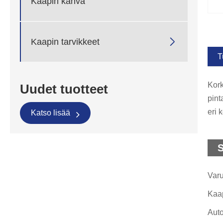
Kaapin kahva

Kaapin tarvikkeet
T
Kork
Uudet tuotteet
pint
eri 
Katso lisää
S
Varu
Kaap
Auto