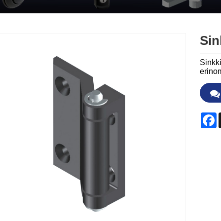
Sin
Sinkki
erinom
F