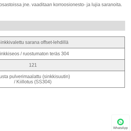
osastoissa jne. vaaditaan korroosionesto- ja lujia saranoita.
inkkivalettu sarana offset-lehdillä
inkkiseos / ruostumaton teräs 304
121
sta pulverimaalattu (sinkkisuutin)
/ Kiillotus (SS304)
WhatsApp