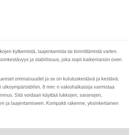
हिन्दी
ojen kytkemistä, laajentamista tai kiinnittämistä varten.
onkestävyys ja stabiilisuus, joka sopii kaikenlaisiin oven
aaniset ominaisuudet ja se on kulutuskestävä ja kestävä.
 tai ulkoympäristöihin. 8 mm: n vakiohalkaisija varmistaa
sennus. Sitä voidaan käyttää lukkojen, saranojen,
seen ja laajentamiseen. Kompakti rakenne, yksinkertainen