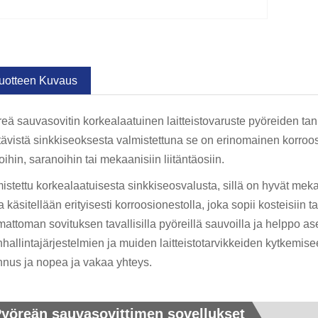
uotteen Kuvaus
eä sauvasovitin korkealaatuinen laitteistovaruste pyöreiden tank
ävistä sinkkiseoksesta valmistettuna se on erinomainen korroosi
oihin, saranoihin tai mekaanisiin liitäntäosiin.
istettu korkealaatuisesta sinkkiseosvalusta, sillä on hyvät mek
a käsitellään erityisesti korroosionestolla, joka sopii kosteisiin
attoman sovituksen tavallisilla pyöreillä sauvoilla ja helppo a
hallintajärjestelmien ja muiden laitteistotarvikkeiden kytkemi
nus ja nopea ja vakaa yhteys.
yöreän sauvasovittimen sovellukset