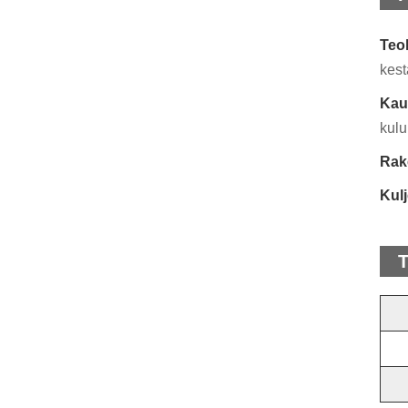
Teol
kest
Kaup
kulu
Rak
Kulj
T