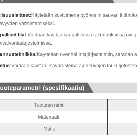
lisuuslaitteet:
Käytetään sovittimena pyöreisiin sauvan liitäntäo
ävyyden varmistamiseksi.
alliset tilat:
Voidaan käyttää kaupallisissa rakennuksissa ovi- j
nvalvontajärjestelmissä.
ennustekniikka:
Käytetään ovenhallintajärjestelmiin, saranan a
etus:
Voidaan käyttää lisävarusteina ajoneuvojen tai kuljetuste
uoteparametri (spesifikaatio)
Tuotteen nimi:
Materiaali:
Malli: