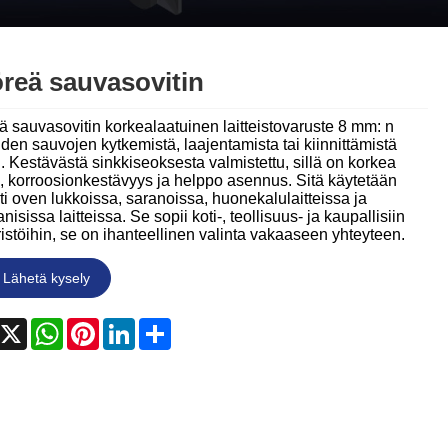
Nederlands
ภาษาไทย
reä sauvasovitin
Polski
 sauvasovitin korkealaatuinen laitteistovaruste 8 mm: n
한국어
den sauvojen kytkemistä, laajentamista tai kiinnittämistä
. Kestävästä sinkkiseoksesta valmistettu, sillä on korkea
, korroosionkestävyys ja helppo asennus. Sitä käytetään
Svenska
ti oven lukkoissa, saranoissa, huonekalulaitteissa ja
isissa laitteissa. Se sopii koti-, teollisuus- ja kaupallisiin
magyar
stöihin, se on ihanteellinen valinta vakaaseen yhteyteen.
Malay
Lähetä kysely
বাংলা ভাষার
acebook
X
WhatsApp
Pinterest
LinkedIn
Share
Dansk
Suomi