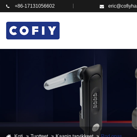
+86-17131056602
eric@cofiyh
Koti
Tuotteet
Kaapin tarvikkeet
Rod opas