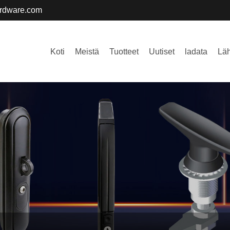
ardware.com
Koti
Meistä
Tuotteet
Uutiset
ladata
Läh