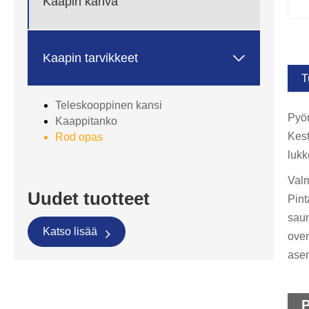
Kaapin kahva

Kaapin tarvikkeet
T
Teleskooppinen kansi
Pyör
Kaappitanko
Kest
Rod opas
lukk
Valm
Uudet tuotteet
Pint
saum
Katso lisää
oven
asen
P