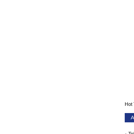
Hot 
A
Te