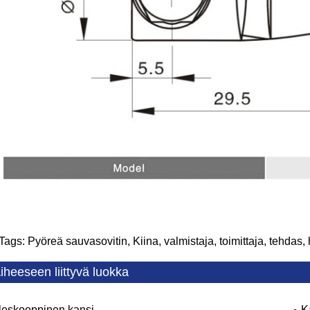
Tags: Pyöreä sauvasovitin, Kiina, valmistaja, toimittaja, tehdas,
iheeseen liittyvä luokka
leskooppinen kansi
K