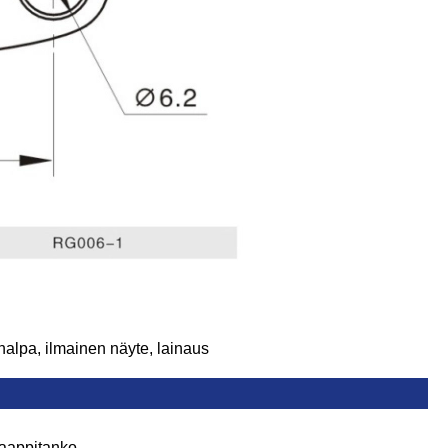
 halpa, ilmainen näyte, lainaus
aappitanko