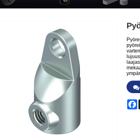
Pyö
Pyöreä
pyörei
varten
lujuus
laajas
mekaan
ympäri
F