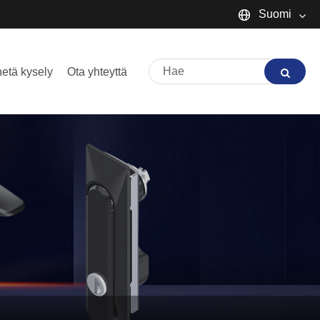
Suomi
English
etä kysely
Ota yhteyttä
Español
Português
русский
Français
日本語
Deutsch
tiếng Việt
Italiano