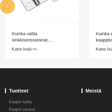

Kuinka valita
Kuinka e
sinkkiseossaranat,
kaappita
ruostumattomasta teräksestä
keittiön
Katso lisää >>
Katso lis
valmistetut saranat,
käyttäji
muovisaranat ja rautasaranat
perus-, 
- Saranoiden
turvalli
monimateriaaliominaisuudet
Tuotteet
Meistä
Kaapin lukko
Kaapin sarana