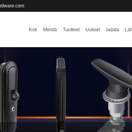
ardware.com
Koti
Meistä
Tuotteet
Uutiset
ladata
Läh