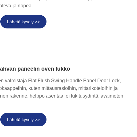
ätevä ja nopea.
Lähetä kysely >>
Kahvan paneelin oven lukko
 valmistaja Flat Flush Swing Handle Panel Door Lock,
ökaappeihin, kuten mittausrasioihin, mittarikoteloihin ja
inen rakenne, helppo asentaa, ei lukitusydintä, avaimeton
Lähetä kysely >>