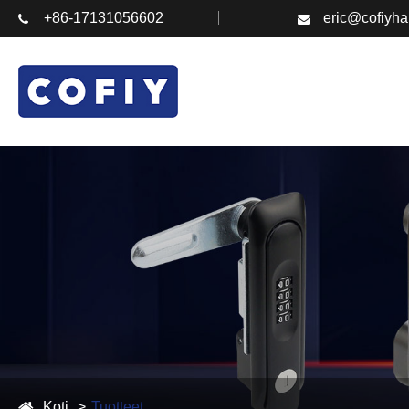
+86-17131056602
eric@cofiyh
Koti
Tuotteet