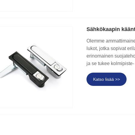
Sähkökaapin kään
Olemme ammattimainen
lukot, jotka sopivat er
erinomainen suojateho
ja se tukee kolmipiste-
Katso lisää >>