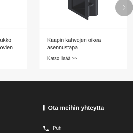

lukko
Kaapin kahvojen oikea
 ovien
asennustapa
kuutta?
Katso lisää >>
Ota meihin yhteyttä
Puh: