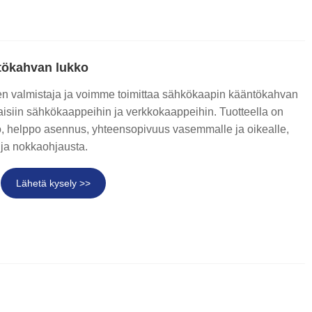
tökahvan lukko
 valmistaja ja voimme toimittaa sähkökaapin kääntökahvan
ilaisiin sähkökaappeihin ja verkkokaappeihin. Tuotteella on
, helppo asennus, yhteensopivuus vasemmalle ja oikealle,
 ja nokkaohjausta.
Lähetä kysely >>