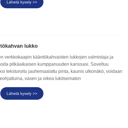
हिन्दी
Lähetä kysely >>
tökahvan lukko
verkkokaapin kääntökahvaisten lukkojen valmistaja ja
oda pitkäaikaisen kumppanuuden kanssasi. Soveltuu
si teksturoitu jauhemaalattu pinta, kaunis ulkonäkö, voidaan
teohjattuina, vasen ja oikea lukitsematon
Lähetä kysely >>