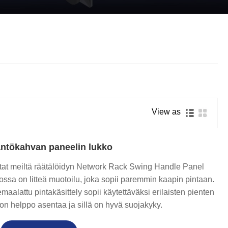
Nederlands
ภาษาไทย
Polski
한국어
Svenska
View as
magyar
Malay
äntökahvan paneelin lukko
বাংলা ভাষার
ostat meiltä räätälöidyn Network Rack Swing Handle Panel
ossa on litteä muotoilu, joka sopii paremmin kaapin pintaan.
Dansk
maalattu pintakäsittely sopii käytettäväksi erilaisten pienten
on helppo asentaa ja sillä on hyvä suojakyky.
Suomi