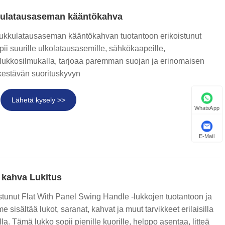
kulatausaseman kääntökahva
ukkulatausaseman kääntökahvan tuotantoon erikoistunut
ii suurille ulkolatausasemille, sähkökaapeille,
ulukkosilmukalla, tarjoaa paremman suojan ja erinomaisen
kestävän suorituskyvyn
Lähetä kysely >>
WhatsApp
E-Mail
 kahva Lukitus
tunut Flat With Panel Swing Handle -lukkojen tuotantoon ja
 sisältää lukot, saranat, kahvat ja muut tarvikkeet erilaisilla
la. Tämä lukko sopii pienille kuorille, helppo asentaa, litteä