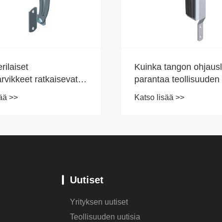
rilaiset
Kuinka tangon ohjaus
rvikkeet ratkaisevat
parantaa teollisuuden
 kipupisteet ja lisäävät
turvallisuutta ja tehok
ää >>
Katso lisää >>
en tyytyväisyyttä
säilytys- ja
suustoiminnoissa?
Uutiset
Yrityksen uutiset
Teollisuuden uutisia