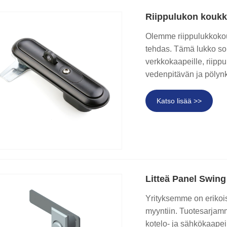
Riippulukon kouk
Olemme riippulukkoko
tehdas. Tämä lukko sop
verkkokaapeille, riipp
vedenpitävän ja pölyn
Katso lisää >>
Litteä Panel Swing
Yrityksemme on erikois
myyntiin. Tuotesarjamme
kotelo- ja sähkökaapeil