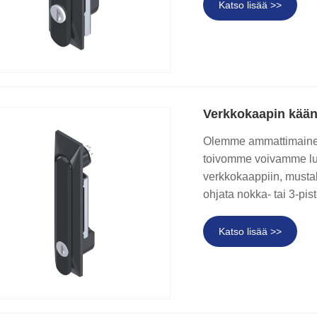
Katso lisää >>
Verkkokaapin kään
Olemme ammattimainen 
toivomme voivamme lu
verkkokaappiin, mustak
ohjata nokka- tai 3-pis
Katso lisää >>