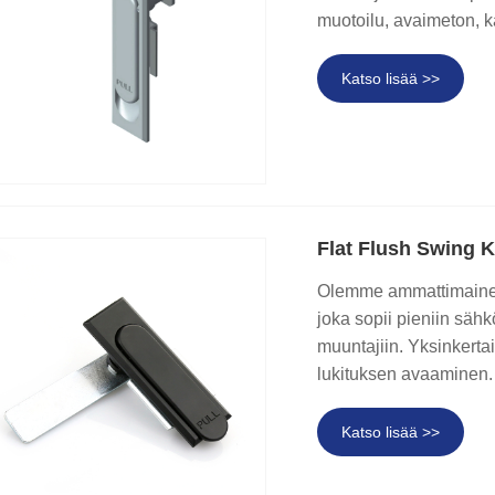
muotoilu, avaimeton, k
Katso lisää >>
Flat Flush Swing 
Olemme ammattimainen
joka sopii pieniin sähk
muuntajiin. Yksinkerta
lukituksen avaaminen.
Katso lisää >>