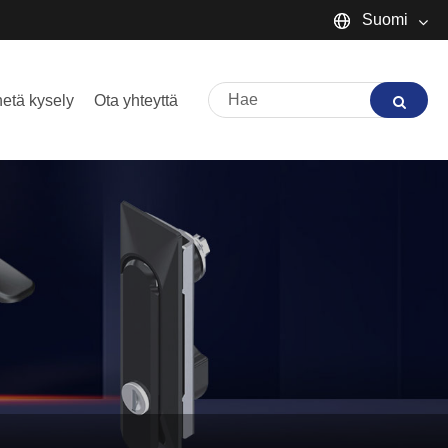
Suomi
English
etä kysely
Ota yhteyttä
Español
Português
русский
Français
日本語
Deutsch
tiếng Việt
Italiano