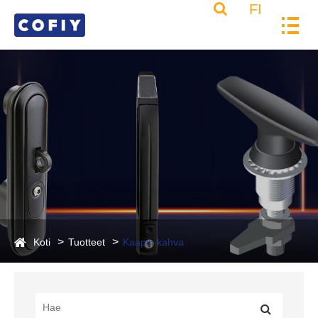
FI
Koti
Tuotteet
Kaapin kahva