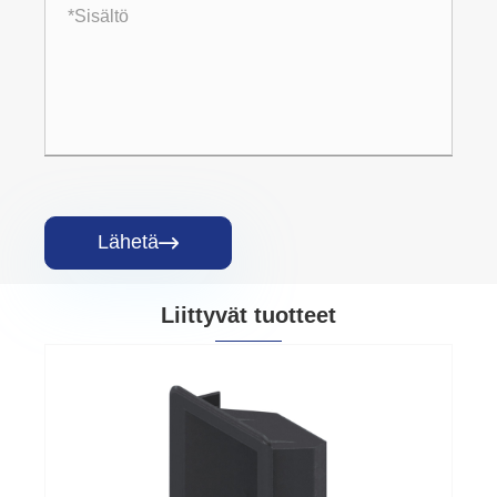
Lähetä

Liittyvät tuotteet