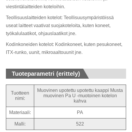
viestintälaitteiden koteloihin.
Teollisuuslaitteiden kotelot: Teollisuusympäristöissä
useat laitteet vaativat suojakoteloita, kuten koneet,
työkalulaatikot, ohjauslaatikot jne.
Kodinkoneiden kotelot: Kodinkoneet, kuten pesukoneet,
ITX-runko, uunit, mikroaaltouunit jne.
Tuoteparametri (erittely)
Muovinen upotettu upotettu kaappi Musta
Tuotteen
muovinen Pa U -muotoinen kotelon
nimi:
kahva
Materiaali:
PA
Malli:
522