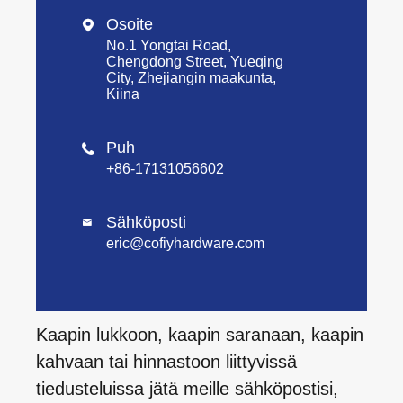
Osoite

No.1 Yongtai Road,
Chengdong Street, Yueqing
City, Zhejiangin maakunta,
Kiina
Puh

+86-17131056602
Sähköposti

eric@cofiyhardware.com
Kaapin lukkoon, kaapin saranaan, kaapin
kahvaan tai hinnastoon liittyvissä
tiedusteluissa jätä meille sähköpostisi,