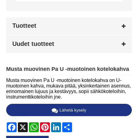
Tuotteet
Uudet tuotteet
Musta muovinen Pa U -muotoinen kotelokahva
Musta muovinen Pa U -muotoinen kotelokahva on U-
muotoinen kahva, mukava pitää, yksinkertainen asennus,
erinomainen lujuus ja kestävyys, sopii sähkökoteloihin,
instrumenttikoteloihin jne.
Lähetä kysely
Facebook
X
WhatsApp
Pinterest
LinkedIn
Share